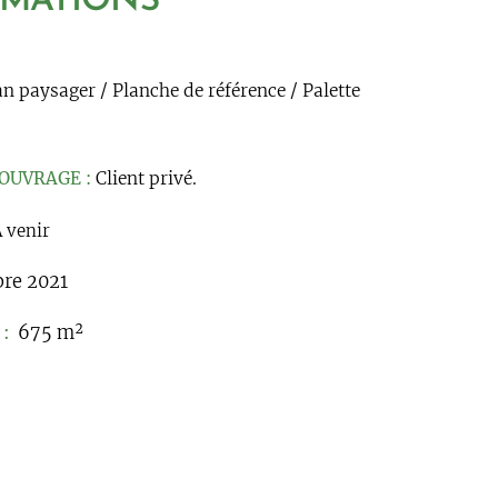
RMATIONS
an paysager / Planche de référence / Palette
OUVRAGE :
Client privé.
 venir
bre 2021
:
675 m²