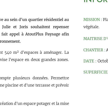
INFO
ve au sein d'un quartier résidentiel au
MISSION :
Pl
 Julie et Joris souhaitent repenser
végétale.
 fait appel à AtoutPlus Paysage afin
MAITRISE D'
vironnement.
CHANTIER :
A
ont 540 m² d'espaces à aménager. La
ivise l'espace en deux grandes zones.
DATE :
Octo
SUPERFICIE 
ompte plusieurs données. Permettre
ne piscine et d'une terrasse et prévoir
 création d'un espace potager et la mise